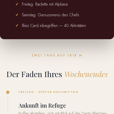
Freitag: Raclette mit Alpkäse
Samstag: Genussmenü des Chefs
Illiez Card inbegriffen — 40 Aktivitäten
ZWEI TAGE AUF 1818 M
Der Faden Ihres
Wochenendes
FREITAG · SPÄTER NACHMITTAG
Ankunft im Refuge
Koffer abstellen, sich mit Blick auf die Dents Blanches