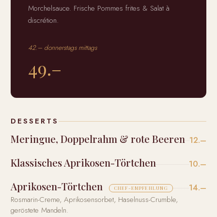
Morchelsauce. Frische Pommes frites & Salat à
discrétion.
42.– donnerstags mittags
49.–
DESSERTS
Meringue, Doppelrahm & rote Beeren
12.–
Klassisches Aprikosen-Törtchen
10.–
Aprikosen-Törtchen
14.–
CHEF-EMPFEHLUNG
Rosmarin-Creme, Aprikosensorbet, Haselnuss-Crumble,
geröstete Mandeln.