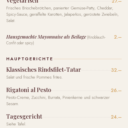
Vegetarisch
27.–
Frisches Briochebrötchen, panierter Gemüse-Patty, Cheddar,
Spicy-Sauce, geraffelte Karotten, Jalapeños, geröstete Zwiebeln,
Salat.
Hausgemachte Mayonnaise als Beilage
2.–
(Knoblauch-
Confit oder spicy)
HAUPTGERICHTE
Klassisches Rindsfilet-Tatar
32.–
Salat und frische Pommes frites.
Rigatoni al Pesto
26.–
Pesto-Creme, Zucchini, Burrata, Pinienkerne und schwarzer
Sesam.
Tagesgericht
24.–
Siehe Tafel.