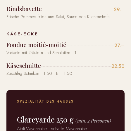
Rindsbavette
29.–
Frische Pommes frites und Salat, Sauce des Küchenchefs.
KÄSE-ECKE
Fondue moitié-moitié
27.–
Variante mit Kräutern und Schalotten +1.–
Käseschnitte
22.50
Zuschlag Schinken +1.50 · Ei +1.50
SPEZIALITÄT DES HAUSES
Glareyarde 250 g
(min. 2 Personen)
Aioli-Mayonnaise · scharfe Mayonnaise ·