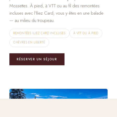
Mossettes. À pied, à VTT ou au fil des remontées
incluses avec l’Iliez Card, vous y êtes en une balade
— au milieu du troupeau.
REMONTÉES ILIEZ CARD INCLUSES
À VTT OU À PIED
CHÈVRES EN LIBERTÉ
RÉSERVER UN SÉJOUR