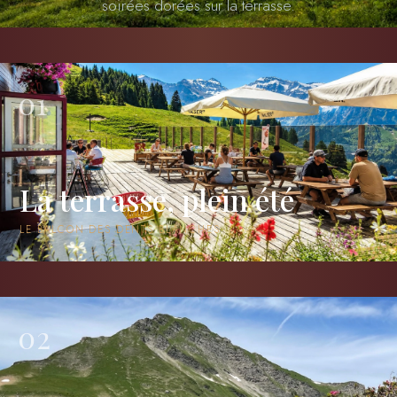
soirées dorées sur la terrasse.
01
La terrasse, plein été
LE BALCON DES DENTS BLANCHES
02