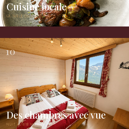
Cuisine locale
LA TABLE DU CHEF
10
Des chambres avec vue
NUIT À 1818 M