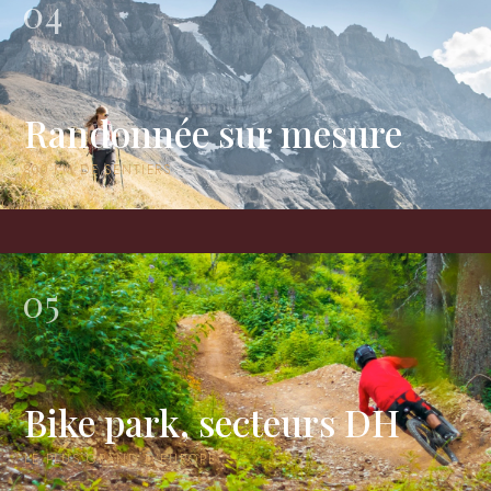
04
Randonnée sur mesure
800 KM DE SENTIERS
05
Bike park, secteurs DH
LE PLUS GRAND D’EUROPE