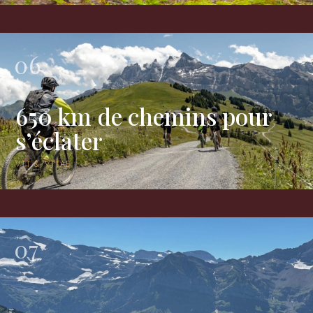
06
650 km de chemins pour
s’éclater
VTT & VTTAE
07