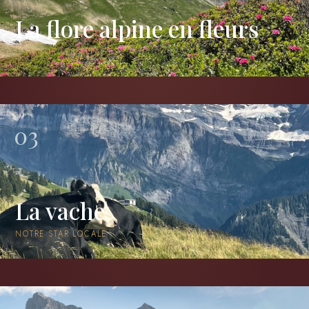
La flore alpine en fleurs
JUIN SUR LES ALPAGES
03
La vache
NOTRE STAR LOCALE